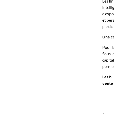
Les fi
intell
d’expo
et per
partic
Une co
Pour l
Sous le
capita
permet
Les bi
vente 