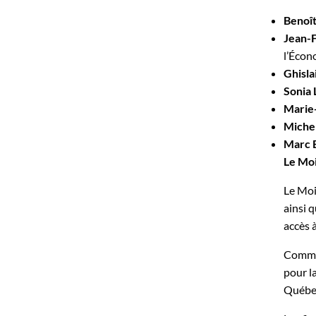
Benoî
Jean-
l’Écon
Ghisla
Sonia 
Marie
Michel
Marc 
Le Mo
Le Moi
ainsi q
accès 
Commer
pour l
Québec