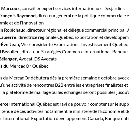
t Marcoux
, conseiller expert services internationaux, Desjardins
François Raymond
, directeur général de la politique commerciale e
omie et de l’Innovation
in Robichaud
, directeur régional et délégué commercial principal
Lapierre,
directrice régionale Québec, Exportation et développe
-Ève Jean,
Vice-présidente Exportations, Investissement Québec
 Beaulieu,
directeur, Stratégies Commerce International, Banque
Bélanger,
Avocat, DS Avocats
is du MercadOr Québec
s du MercadOr débutera dès la première semaine d’octobre avec de
u’une activité de rencontres B2B entre les entreprises finalistes et
à la plateforme de maillage où les échanges seront possibles jusqu’
ce International Québec est ravi de pouvoir compter sur le suppo
a tenue de ces activités notamment le ministère de l’Économie et d
 International, Exportation développement Canada, Banque nati