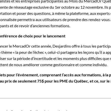
nalistes et les entreprises participantes au Mois du MercadOr Qué
igente de réseautage exclusive du 1er octobre au 12 novembre. Ils 
rtation et poser des questions, à même la plateforme, aux experts e
sonnalisée permettra aux utilisateurs de prendre des rendez-vous a
ipants et de revoir d’anciennes formations.
nférence de choix pour le lancement
ancer le MercadOr cette année, Desjardins offre à tous les partici
 thème « la peur de l’échec », celui-ci partagera les leçons qu’il a 
liser sur la période d’incertitude et les moments plus difficiles qu
tent de nous améliorer comme gestionnaire et comme individu.
llets pour l’événement, comprenant l’accès aux formations, à la 
au prix de seulement 75$ pour les PME du Québec, et ce, sur le 