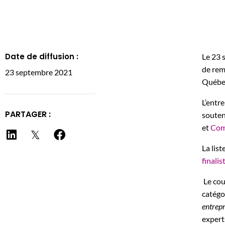
Date de diffusion :
Le 23 
de rem
23 septembre 2021
Québec
L’entr
PARTAGER :
souten
et
Com
La list
finalis
Le cou
catégo
entrepr
expert