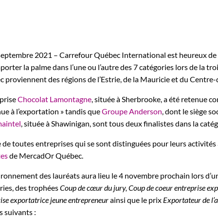
septembre 2021 – Carrefour Québec International est heureux de dé
porter la palme dans l’une ou l’autre des 7 catégories lors de la t
 proviennent des régions de l’Estrie, de la Mauricie et du Centr
eprise
Chocolat Lamontagne
, située à Sherbrooke, a été retenue c
ue à l’exportation » tandis que
Groupe Anderson
, dont le siège s
aintel
, située à Shawinigan, sont tous deux finalistes dans la catégo
e de toutes entreprises qui se sont distinguées pour leurs activités 
tes
de MercadOr Québec.
ronnement des lauréats aura lieu le 4 novembre prochain lors d’un g
ries, des trophées
Coup de cœur du jury, Coup de coeur entreprise exp
ise exportatrice jeune entrepreneur
ainsi que le prix
Exportateur de l’
s suivants :