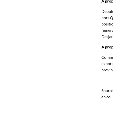
À prop
Depuis
hors Q
positi
remerc
Desjar
À pro
Commer
export
provin
Source
en col