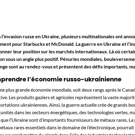
à l’invasion russe en Ukraine, plusieurs multinationales ont annonc
ent pour Starbucks et McDonald. La guerre en Ukraine et l’ince
onner leur position sur les marchés internationaux. Là où certa
ion sous un angle plus positif. Pénuries mondiales, bouleversemen
nge sont au rendez-vous et présentent des défis importants, mai
prendre l’économie russo-ukrainienne
e plus grande économie mondiale, soit deux rangs après le Canada
tive. Les produits gaziers et agricoles représentent la vaste majori
portations ukrainiennes. Ainsi, la guerre actuelle crée de grands 
unités dans les secteurs énergétiques, des technologies vertes, mai
 que l’Ukraine sont d’importants fournisseurs de métaux rares. La
étaux rares essentiels dans le domaine de l’électronique, pourrait a
es pourrait mettre du plomb dans l’aile des industries technologiq