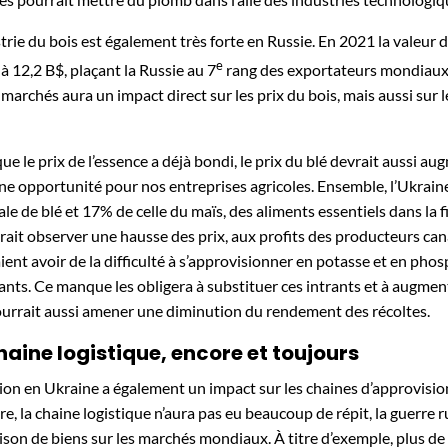
strie du bois est également très forte en Russie. En 2021 la valeur
e
 à 12,2 B$, plaçant la Russie au 7
rang des exportateurs mondiaux de
s marchés aura un impact direct sur les prix du bois, mais aussi sur
que le prix de l’essence a déjà bondi, le prix du blé devrait aussi 
une opportunité pour nos entreprises agricoles. Ensemble, l’Ukrain
le de blé et 17% de celle du maïs, des aliments essentiels dans la 
rait observer une hausse des prix, aux profits des producteurs ca
ient avoir de la difficulté à s’approvisionner en potasse et en pho
isants. Ce manque les obligera à substituer ces intrants et à augmen
ourrait aussi amener une diminution du rendement des récoltes.
haine logistique, encore et toujours
sion en Ukraine a également un impact sur les chaines d’approvisio
ire, la chaine logistique n’aura pas eu beaucoup de répit, la guerre
raison de biens sur les marchés mondiaux. À titre d’exemple, plus 