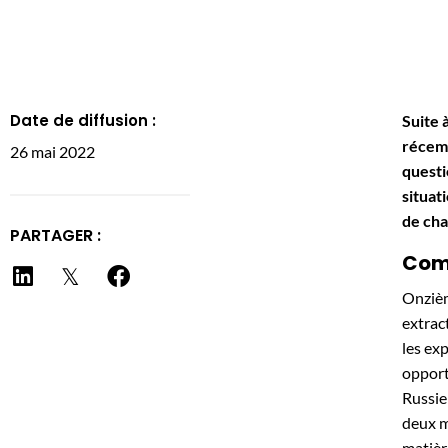
Date de diffusion :
Suite 
récemm
26 mai 2022
questi
situat
de cha
PARTAGER :
Com
Onzièm
extrac
les ex
opport
Russie
deux m
matièr