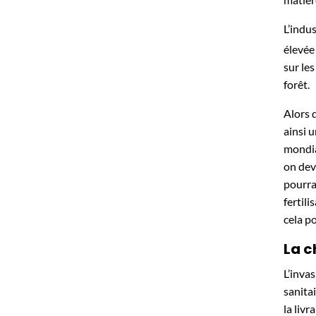
L’indu
élevée
sur le
forêt.
Alors 
ainsi 
mondia
on dev
pourra
fertil
cela p
La c
L’inva
sanita
la liv