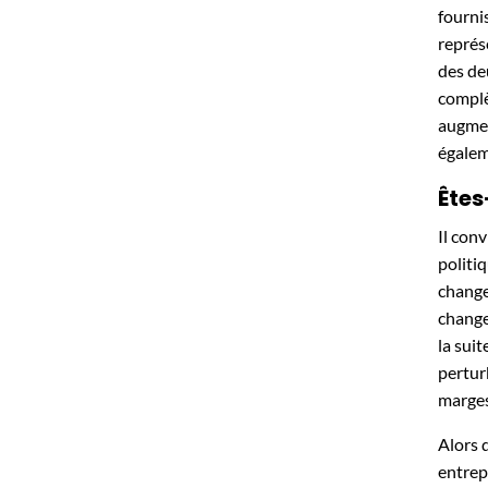
fourni
représ
des de
complè
augmen
égalem
Êtes
Il con
politi
change
change
la sui
pertur
marges
Alors 
entrep