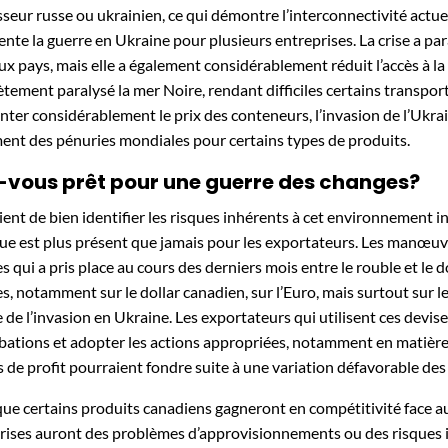
sseur russe ou ukrainien, ce qui démontre l’interconnectivité actu
ente la guerre en Ukraine pour plusieurs entreprises. La crise a p
ux pays, mais elle a également considérablement réduit l’accès à la
tement paralysé la mer Noire, rendant difficiles certains transport
ter considérablement le prix des conteneurs, l’invasion de l’Ukrain
ent des pénuries mondiales pour certains types de produits.
-vous prêt pour une guerre des changes?
vient de bien identifier les risques inhérents à cet environnement i
que est plus présent que jamais pour les exportateurs. Les manœuvre
s qui a pris place au cours des derniers mois entre le rouble et le 
s, notamment sur le dollar canadien, sur l’Euro, mais surtout sur l
te de l’invasion en Ukraine. Les exportateurs qui utilisent ces devi
bations et adopter les actions appropriées, notamment en matière 
 de profit pourraient fondre suite à une variation défavorable des
que certains produits canadiens gagneront en compétitivité face au
rises auront des problèmes d’approvisionnements ou des risques in