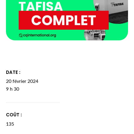
DATE :
20 février 2024
9 h 30
COÛT :
135