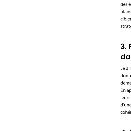
des é
plans
cible
strat
3.
da
Je di
donné
deman
En ap
leurs
d’une
cohér