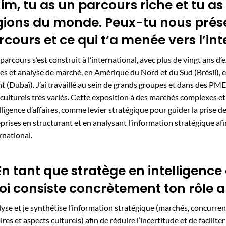
 Kim, tu as un parcours riche et tu a
gions du monde. Peux-tu nous prés
rcours et ce qui t’a menée vers l’int
arcours s’est construit à l’international, avec plus de vingt ans
res et analyse de marché, en Amérique du Nord et du Sud (Brésil),
t (Dubaï). J’ai travaillé au sein de grands groupes et dans des PME
culturels très variés. Cette exposition à des marchés complexes e
elligence d’affaires, comme levier stratégique pour guider la prise 
prises en structurant et en analysant l’information stratégique afi
ernational.
 En tant que stratège en intelligence
oi consiste concrètement ton rôle a
lyse et je synthétise l’information stratégique (marchés, concurre
aires et aspects culturels) afin de réduire l’incertitude et de facilit