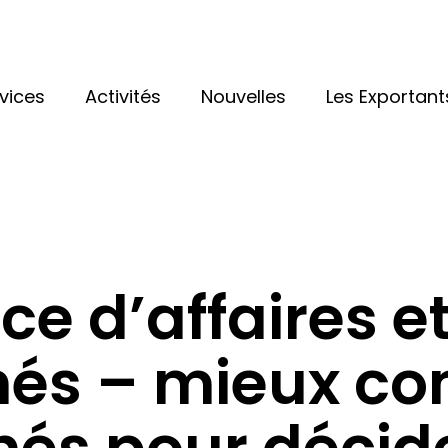
vices
Activités
Nouvelles
Les Exportant
nce d’affaires e
és – mieux c
hés pour décid