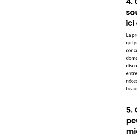
4.
so
ici
La pr
qui p
conce
domes
disco
entre
néces
beau
5.
pe
mi