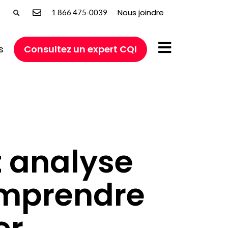
Nous joindre
1 866 475-0039
s
Consultez un expert CQI
t analyse
omprendre
er