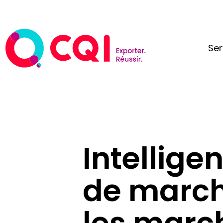
Ser
Intellige
de march
les marc