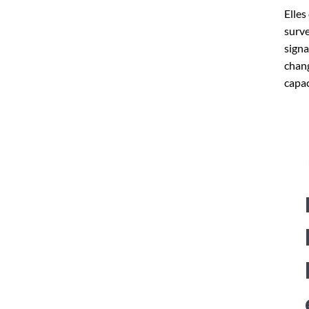
Elles
surve
signa
chang
capac