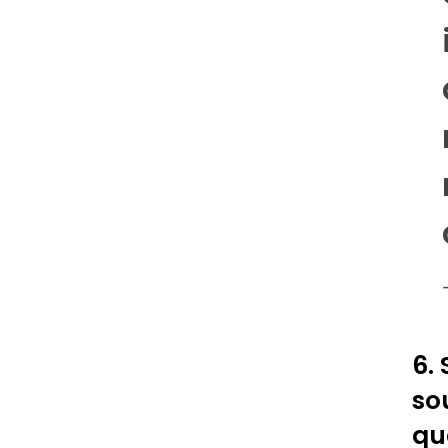
6.
so
que