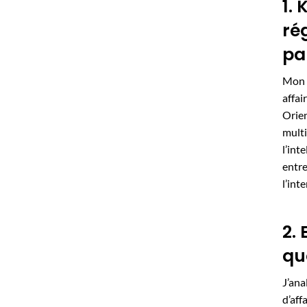
1.
ré
pa
Mon p
affai
Orien
multi
l’int
entre
l’int
2.
qu
J’ana
d’aff