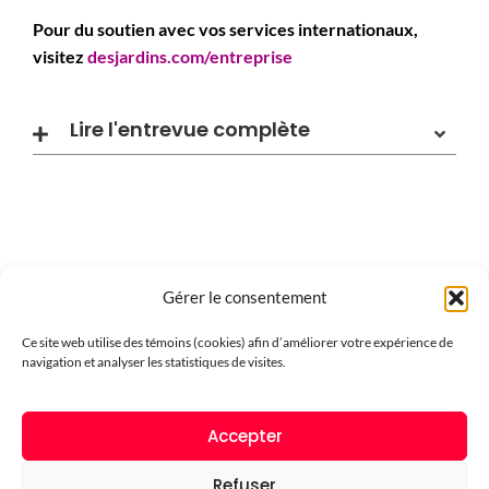
Pour du soutien avec vos services internationaux,
visitez
desjardins.com/entreprise
Lire l'entrevue complète
Gérer le consentement
Ce site web utilise des témoins (cookies) afin d’améliorer votre expérience de
Carrefour Québec
navigation et analyser les statistiques de visites.
International
Accepter
Exporter. Réussir.
Refuser