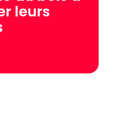
er leurs
s