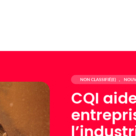
NON CLASSIFIÉ(E)
,
NOUV
CQI aide
entrepri
l’industr