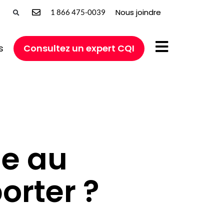
Nous joindre
1 866 475-0039
s
Consultez un expert CQI
se au
orter ?