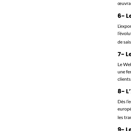
œuvran
6- L
L’expo
l’évol
de sai
7- L
Le Web
une fe
clients
8- L
Dès l’
europé
les tr
9- L