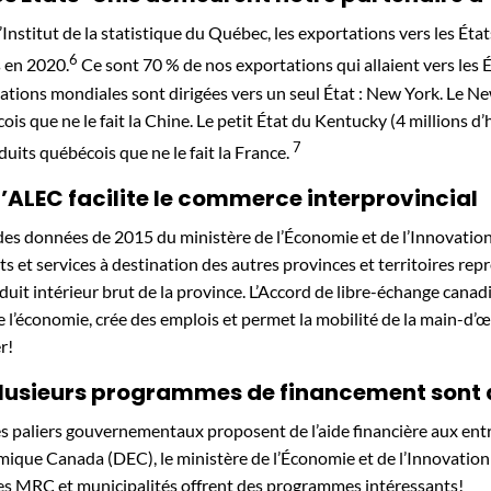
’Institut de la statistique du Québec, les exportations vers les État
6
s en 2020.
Ce sont 70 % de nos exportations qui allaient vers les 
ations mondiales sont dirigées vers un seul État : New York. Le Ne
ois que ne le fait la Chine. Le petit État du Kentucky (4 millions d
7
duits québécois que ne le fait la France.
L’ALEC facilite le commerce interprovincial
des données de 2015 du ministère de l’Économie et de l’Innovation
ts et services à destination des autres provinces et territoires re
duit intérieur brut de la province. L’Accord de libre-échange canad
e l’économie, crée des emplois et permet la mobilité de la main-d’œu
r!
Plusieurs programmes de financement sont 
es paliers gouvernementaux proposent de l’aide financière aux en
ique Canada (DEC), le ministère de l’Économie et de l’Innovati
es MRC et municipalités offrent des programmes intéressants!