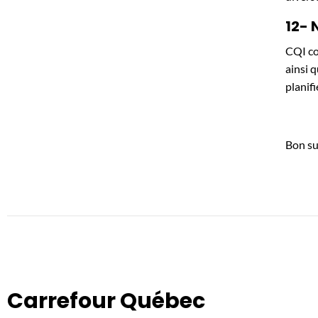
12- 
CQI co
ainsi 
planif
Bon su
Carrefour Québec