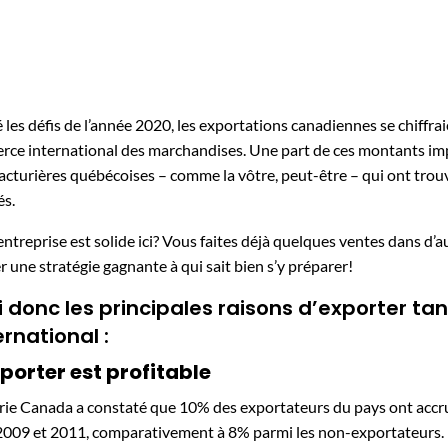
 les défis de l’année 2020, les exportations canadiennes se chiffrai
ce international des marchandises. Une part de ces montants im
cturières québécoises – comme la vôtre, peut-être – qui ont trou
és.
entreprise est solide ici? Vous faites déjà quelques ventes dans d’a
er une stratégie gagnante à qui sait bien s’y préparer!
i donc les principales raisons d’exporter ta
ernational :
xporter est profitable
rie Canada a constaté que 10% des exportateurs du pays ont accru
2009 et 2011, comparativement à 8% parmi les non-exportateurs.