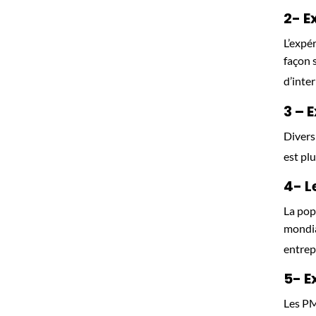
2- E
L’expé
façon 
d’inter
3 – 
Divers
est pl
4- L
La pop
mondia
entrep
5- E
Les PM