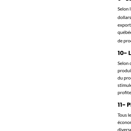
Selon l
dollar
export
québéc
de pro
10- 
Selon 
produi
du pro
stimul
profite
11- 
Tous l
économ
divers