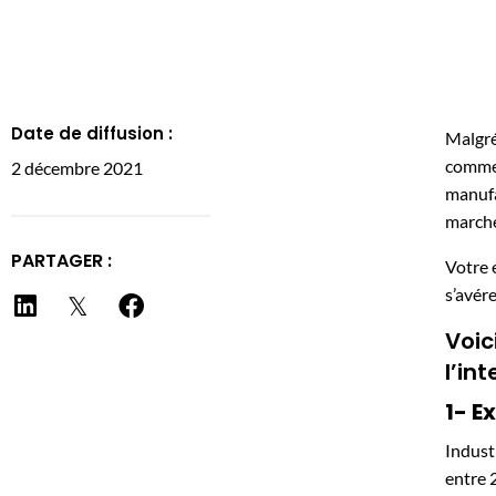
Date de diffusion :
Malgré
commer
2 décembre 2021
manufa
march
PARTAGER :
Votre 
s’avér
Voic
l’int
1- E
Indust
entre 