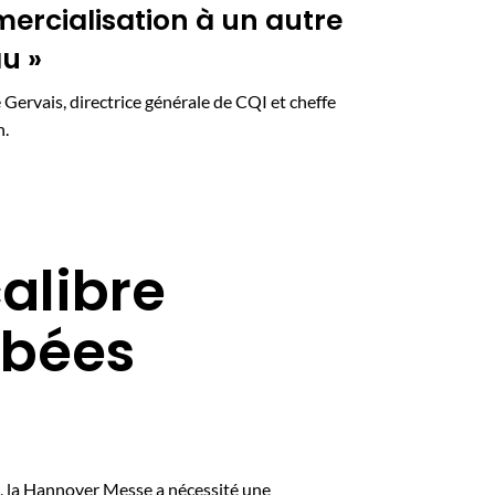
rcialisation à un autre
u »
Gervais, directrice générale de CQI et cheffe
n.
alibre
mbées
.0, la Hannover Messe a nécessité une