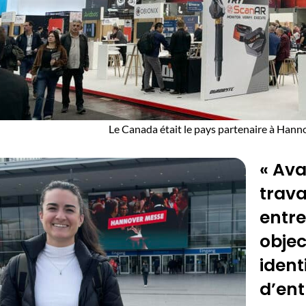
Le Canada était le pays partenaire à Han
« Ava
trava
entre
objec
identi
d’ent