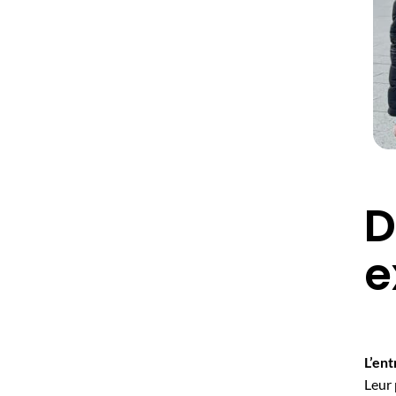
D
e
L’en
Leur 