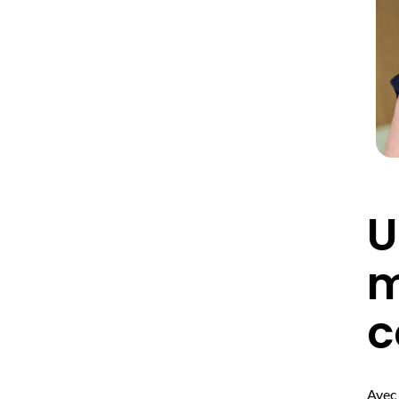
U
m
c
Avec 