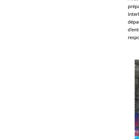
prépa
inter
dépar
d’ent
resp