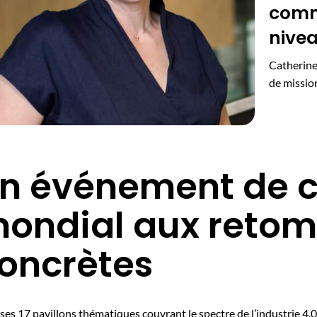
comme
nivea
Catherine 
de missio
n événement de c
ondial aux reto
oncrètes
ses 17 pavillons thématiques couvrant le spectre de l’industrie 4