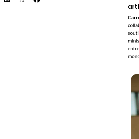
art
Carr
coll
sout
minis
entre
mond