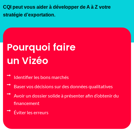
CQI peut vous aider à développer de A à Z votre
stratégie d’exportation.
Pourquoi faire
un Vizéo
Identifier les bons marchés
Baser vos décisions sur des données qualitatives
Avoir un dossier solide à présenter afin d’obtenir du
financement
Éviter les erreurs