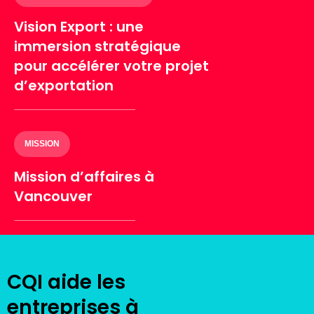
Vision Export : une
immersion stratégique
pour accélérer votre projet
d’exportation
MISSION
Mission d’affaires à
Vancouver
CQI aide les
entreprises à